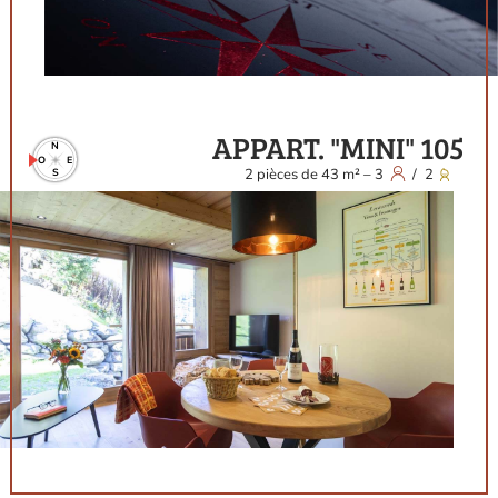
APPART. "MINI" 105
N
O
E
2
pièces
de
43
m²
–
3
/
2
S