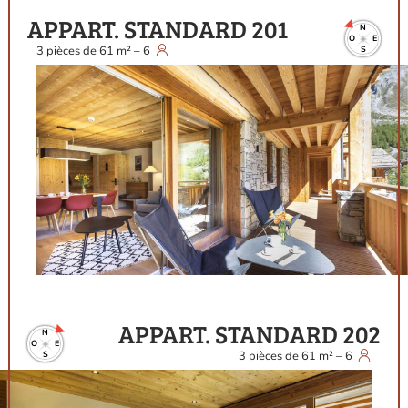
APPART. STANDARD 201
N
O
E
3
pièces
de
61
m²
–
6
S
APPART. STANDARD 202
N
O
E
3
pièces
de
61
m²
–
6
S