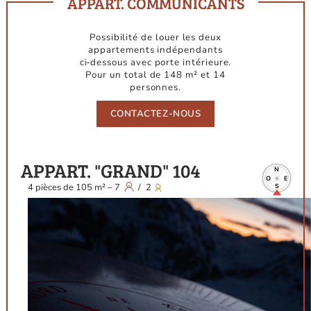
APPART. COMMUNICANTS
Possibilité de louer les deux
appartements indépendants
ci‑dessous avec porte intérieure.
Pour un total de 148 m² et 14
personnes.
CONTACTEZ-NOUS
APPART. "GRAND" 104
N
O
E
4
pièces
de
105
m²
–
7
/
2
S