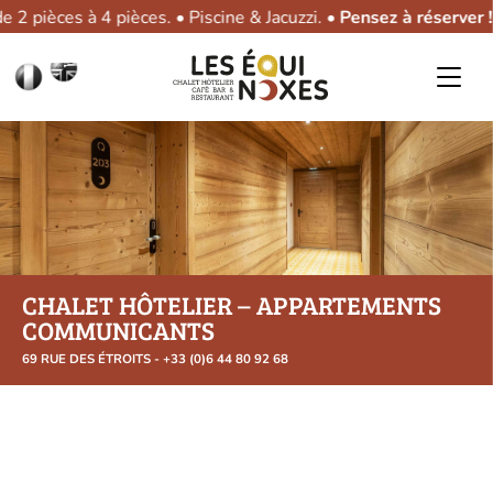
èces à 4 pièces. • Piscine & Jacuzzi. •
Pensez à réserver !
Le 
Skip
Accéder à la page en English.
to
content
CHALET HÔTELIER – APPARTEMENTS
COMMUNICANTS
69 RUE DES ÉTROITS - +33 (0)6 44 80 92 68