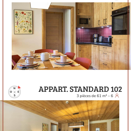
APPART. STANDARD 102
N
O
E
3
pièces
de
61
m²
–
6
S